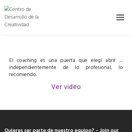
Skip
Centro de
Centro de
to
Desarrollo
content
Desarrollo
de la
Creatividad
de la
( CDC )
Creatividad
El coaching es una puerta que elegí abrir …
independientemente de lo profesional, lo
recomiendo.
Ver video
Quieres ser parte de nuestro equipo? – Join our