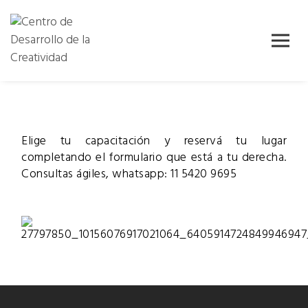
Skip
Centro de
Centro de
to
Desarrollo
content
Desarrollo
de la
Creatividad
de la
( CDC )
Creatividad
Elige tu capacitación y reservá tu lugar
completando el formulario que está a tu derecha.
Consultas ágiles, whatsapp: 11 5420 9695