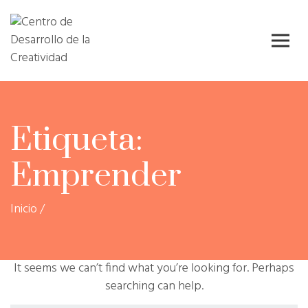
Skip
Centro de
Centro de
to
Desarrollo
content
Desarrollo
de la
Creatividad
de la
( CDC )
Creatividad
Etiqueta:
Emprender
Inicio
/
It seems we can’t find what you’re looking for. Perhaps
searching can help.