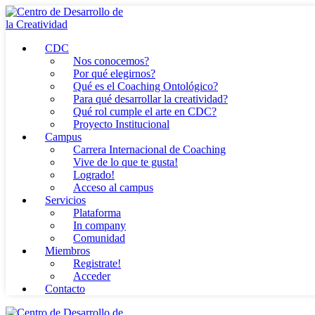
Skip
Centro de Desarrollo de la Creatividad (
to
Centro de Desarrol
content
CDC
Nos conocemos?
Por qué elegirnos?
Qué es el Coaching Ontológico?
Para qué desarrollar la creatividad?
Qué rol cumple el arte en CDC?
Proyecto Institucional
Campus
Carrera Internacional de Coaching
Vive de lo que te gusta!
Logrado!
Acceso al campus
Servicios
Plataforma
In company
Comunidad
Miembros
Registrate!
Acceder
Contacto