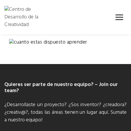
Skip
Centro de
Centro de
to
Desarrollo
content
Desarrollo
de la
Creatividad
de la
( CDC )
Creatividad
Quieres ser parte de nuestro equipo? – Join our
team?
¿Desarrollaste un proyecto? ¿Sos inventor? ¿creadora?
¿creativ@?, todas las áreas tienen un lugar aquí. Sumate
a nuestro equipo!