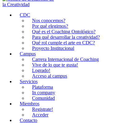
Centro de Desarrollo de la Creatividad (
Centro de Desarrol
CDC
Nos conocemos?
Por qué elegirnos?
Qué es el Coaching Ontológico?
Para qué desarrollar la creatividad?
Qué rol cumple el arte en CDC?
Proyecto Institucional
Campus
Carrera Internacional de Coaching
Vive de lo que te gusta!
Logrado!
Acceso al campus
Servicios
Plataforma
In company
Comunidad
Miembros
Registrate!
Acceder
Contacto