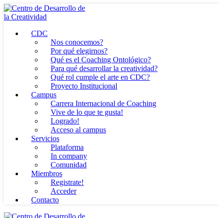
Skip
Centro de Desarrollo de la Creatividad (
to
Centro de Desarrol
content
CDC
Nos conocemos?
Por qué elegirnos?
Qué es el Coaching Ontológico?
Para qué desarrollar la creatividad?
Qué rol cumple el arte en CDC?
Proyecto Institucional
Campus
Carrera Internacional de Coaching
Vive de lo que te gusta!
Logrado!
Acceso al campus
Servicios
Plataforma
In company
Comunidad
Miembros
Registrate!
Acceder
Contacto