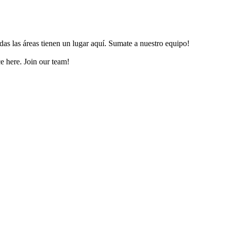
as las áreas tienen un lugar aquí. Sumate a nuestro equipo!
ce here. Join our team!
+54 11 5420 9695
Contacto ágil