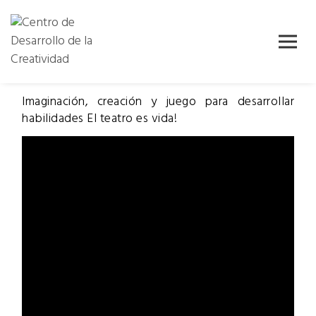
Skip
Centro de
Centro de
to
Desarrollo
content
Desarrollo
de la
Creatividad
de la
( CDC )
Imaginación, creación y juego para desarrollar
habilidades El teatro es vida!
Creatividad