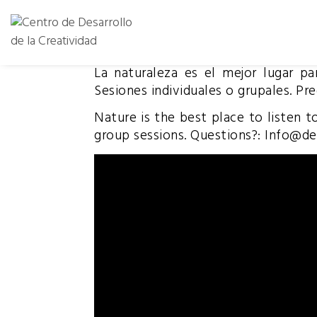
Skip
Centro de
Centro de
to
Desarrollo de la
content
Desarrollo
Creatividad ( CDC )
La naturaleza es el mejor lugar pa
de la
Sesiones individuales o grupales. Pr
Nature is the best place to listen 
Creatividad
group sessions. Questions?: Info@de